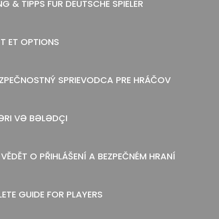
UNG & TIPPS FÜR DEUTSCHE SPIELER
T ET OPTIONS
BEZPEČNOSTNÝ SPRIEVODCA PRE HRÁČOV
ƏRI VƏ BƏLƏDÇI
 VĚDĚT O PŘIHLÁŠENÍ A BEZPEČNÉM HRANÍ
LETE GUIDE FOR PLAYERS