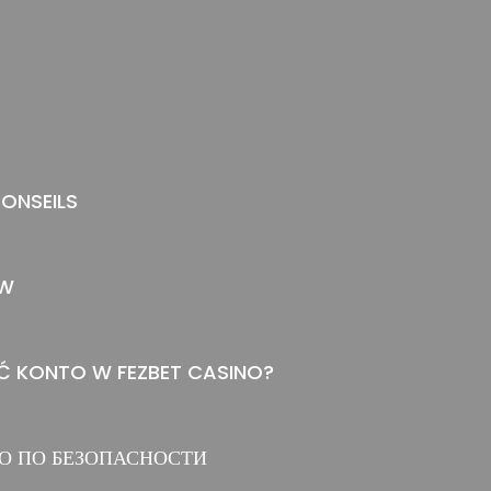
CONSEILS
EW
Ć KONTO W FEZBET CASINO?
О ПО БЕЗОПАСНОСТИ