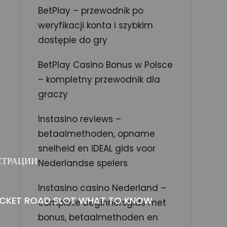
BetPlay – przewodnik po
weryfikacji konta i szybkim
dostępie do gry
BetPlay Casino Bonus w Polsce
– kompletny przewodnik dla
graczy
Instasino reviews –
betaalmethoden, opname
snelheid en iDEAL gids voor
СТРАЦИИ
Nederlandse spelers
Instasino casino Nederland –
ICKET ROAD SLOT WHAT TO KNOW
complete beginnersgids met
bonus, betaalmethoden en