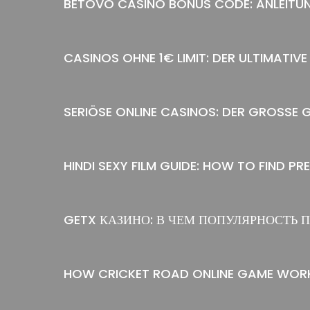
BETOVO CASINO BONUS CODE: ANLEITUNG
CASINOS OHNE 1€ LIMIT: DER ULTIMATIV
SERIÖSE ONLINE CASINOS: DER GROSSE 
HINDI SEXY FILM GUIDE: HOW TO FIND P
GETX КАЗИНО: В ЧЕМ ПОПУЛЯРНОСТЬ
HOW CRICKET ROAD ONLINE GAME WORKS