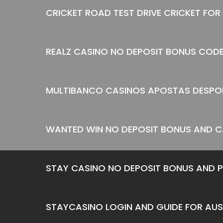
CRICKET ROAD TEST DRIVE CRICKET FOR
REALZ CASINO NO DEPOSIT BONUS CODE
MULTIBANCO CASINOS APOSTAS DESPOR
WANTED WIN NO DEPOSIT BONUS AND CA
STAY CASINO NO DEPOSIT BONUS AND PL
STAYCASINO LOGIN AND GUIDE FOR AUS