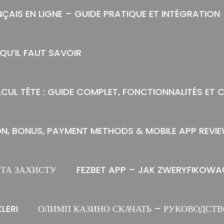
NÇAIS EN LIGNE – GUIDE PRATIQUE ET INTÉGRATION
QU’IL FAUT SAVOIR
CUL TÊTE : GUIDE COMPLET, FONCTIONNALITÉS ET 
ON, BONUS, PAYMENT METHODS & MOBILE APP REVI
 ТА ЗАХИСТУ
FEZBET APP – JAK ZWERYFIKOWA
LERI
ОЛИМП КАЗИНО СКАЧАТЬ – РУКОВОДСТВ