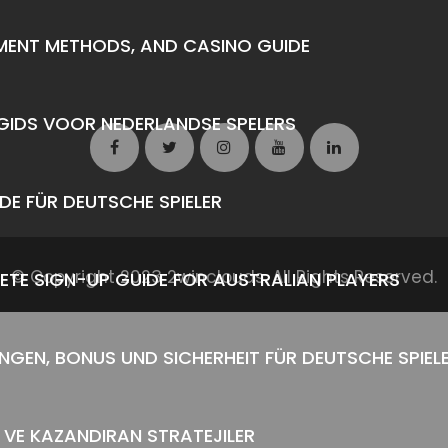
MENT METHODS, AND CASINO GUIDE
 GIDS VOOR NEDERLANDSE SPELERS
DE FÜR DEUTSCHE SPIELER
© Copyright 2023 2winclouds. All Rights Reserved.
ETE SIGN-UP GUIDE FOR AUSTRALIAN PLAYERS
NGEN, BONUS UND SICHERHEIT FÜR DEUTSCHE SPIEL
I VE KAZANDIRAN STRATEJILER