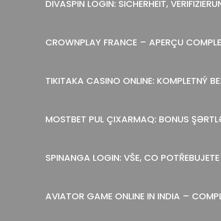
DIVASPIN LOGIN: SICHERHEIT, VERIFIZIER
CROWNPLAY FRANCE – APERÇU COMPLE
TIKITAKA CASINO ONLINE: KOMPLETNÝ 
MOSTBET PUL ÇIXARMAQ: BONUS ŞƏRTL
SPINANGA LOGIN: VŠE, CO POTŘEBUJETE
AVIATOR GAME ONLINE IN INDIA – COMP