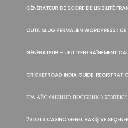
GÉNÉRATEUR DE SCORE DE LISIBILITÉ FRA
OUTIL SLUG PERMALIEN WORDPRESS : CE 
GÉNÉRATEUR – JEU D’ENTRAÎNEMENT CAL
CRICKETROAD INDIA GUIDE: REGISTRATI
ГРА АЙС ФІШИНГ: ПОСІБНИК З БЕЗПЕКИ
7SLOTS CASINO GENEL BAKIŞ VE SEÇENEK