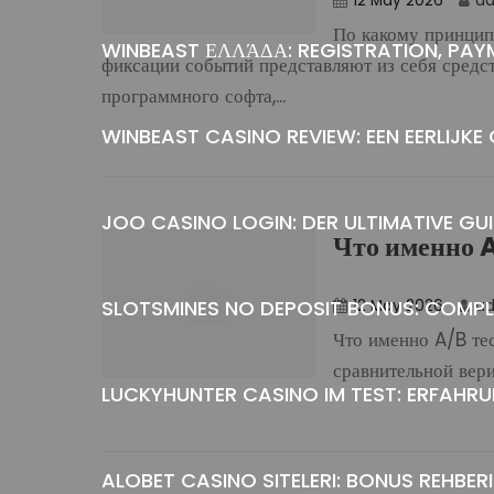
12 May 2026
a
По какому принцип
WINBEAST ΕΛΛΆΔΑ: REGISTRATION, PAY
фиксации событий представляют из себя средс
программного софта,...
WINBEAST CASINO REVIEW: EEN EERLIJKE
JOO CASINO LOGIN: DER ULTIMATIVE GUI
Что именно A
SLOTSMINES NO DEPOSIT BONUS: COMPL
12 May 2026
a
Что именно A/B тес
сравнительной вери
LUCKYHUNTER CASINO IM TEST: ERFAHRU
ALOBET CASINO SITELERI: BONUS REHBER