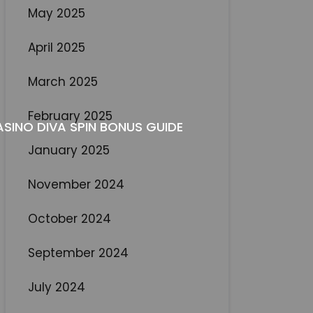
May 2025
April 2025
March 2025
February 2025
ASINO DIVA SPIN BONUS GUIDE
January 2025
November 2024
October 2024
September 2024
July 2024