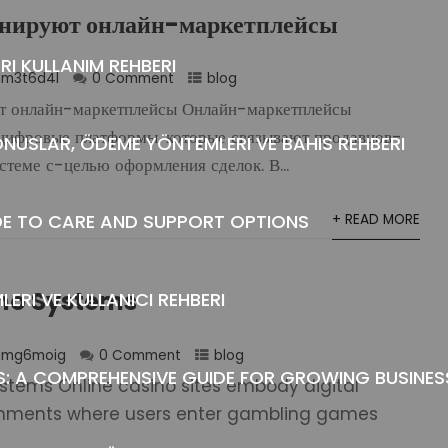
нируют онлайн-маркетплейсы
RI KULLANIM REHBERI
m3t6d4l
0 Comment
blog
т онлайн-маркетплейсы Онлайн-маркетплейсы
цифровые платформы, которые связывают продавцов-
NUSLAR, ÖDEME YÖNTEMLERI VE BAHIS REHBERI
стеме с-целью оформления сделок. В...
DE TO CARE AND SUPPORT OPTIONS
+ READ MORE
ino Systems
LERI VE KULLANICI REHBERI
dmg6moig
0 Comment
blog
S: A COMPREHENSIVE GUIDE FOR GROWING BUSINES
stems Online casino sites embody digital
hments where users enter gambling games