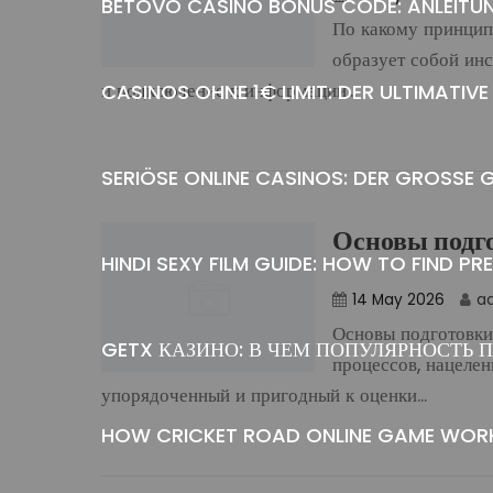
BETOVO CASINO BONUS CODE: ANLEITUNG
По какому принцип
образует собой инс
и подключение к информации...
CASINOS OHNE 1€ LIMIT: DER ULTIMATIV
SERIÖSE ONLINE CASINOS: DER GROSSE 
Основы подг
HINDI SEXY FILM GUIDE: HOW TO FIND P
14 May 2026
a
Основы подготовки
GETX КАЗИНО: В ЧЕМ ПОПУЛЯРНОСТЬ
процессов, нацелен
упорядоченный и пригодный к оценки...
HOW CRICKET ROAD ONLINE GAME WORKS