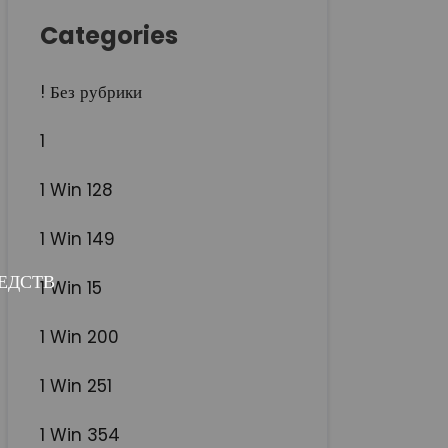
Categories
! Без рубрики
1
1 Win 128
1 Win 149
ЕДСТВ
1 Win 15
1 Win 200
1 Win 251
1 Win 354