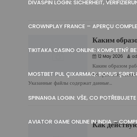
DIVASPIN LOGIN: SICHERHEIT, VERIFIZIER
CROWNPLAY FRANCE – APERÇU COMPLE
Каким образ
TIKITAKA CASINO ONLINE: KOMPLETNÝ 
12 May 2026
a
Каким образом раб
MOSTBET PUL ÇIXARMAQ: BONUS ŞƏRTL
которые записывают
Указанные файлы содержат данные...
SPINANGA LOGIN: VŠE, CO POTŘEBUJETE
AVIATOR GAME ONLINE IN INDIA – COMP
Как действу