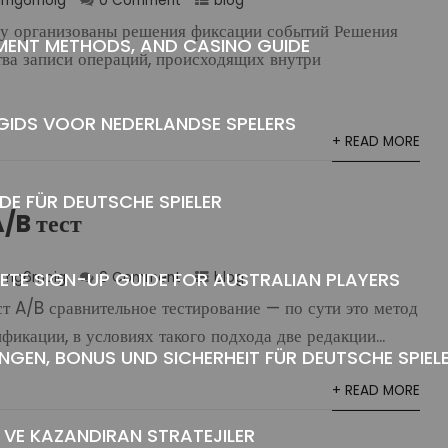
dmg6moig
0 Comment
blog
у организованы решения фиксации событий Решения
MENT METHODS, AND CASINO GUIDE
тва записи операций, происходящих внутри
 GIDS VOOR NEDERLANDSE SPELERS
+ READ MORE
DE FÜR DEUTSCHE SPIELER
/B тест
ETE SIGN-UP GUIDE FOR AUSTRALIAN PLAYERS
dmg6moig
0 Comment
blog
т A/B сравнительное тестирование — по сути это метод
фикации, в условиях такого подхода две редакции...
NGEN, BONUS UND SICHERHEIT FÜR DEUTSCHE SPIEL
+ READ MORE
I VE KAZANDIRAN STRATEJILER