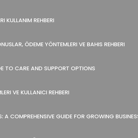
RI KULLANIM REHBERI
NUSLAR, ÖDEME YÖNTEMLERI VE BAHIS REHBERI
DE TO CARE AND SUPPORT OPTIONS
LERI VE KULLANICI REHBERI
S: A COMPREHENSIVE GUIDE FOR GROWING BUSINES