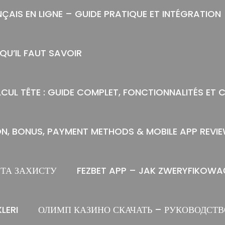
NÇAIS EN LIGNE – GUIDE PRATIQUE ET INTÉGRATION
QU’IL FAUT SAVOIR
CUL TÊTE : GUIDE COMPLET, FONCTIONNALITÉS ET 
ON, BONUS, PAYMENT METHODS & MOBILE APP REVI
 ТА ЗАХИСТУ
FEZBET APP – JAK ZWERYFIKOWA
LERI
ОЛИМП КАЗИНО СКАЧАТЬ – РУКОВОДСТВ