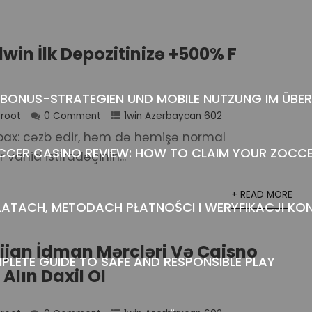
win İlk Depozitinizə +500% F
 BONUS-STRATEGIEN UND MOBILE NUTZUNG IM ÜBER
root
0 Comment
1win Azerbaycan 602
əri bax: cəzb edir, həm də həmişə normal
CCER CASINO REVIEW: HOW TO CLAIM YOUR ZOCC
vahid istifadəçinin...
+ READ MORE
ATACH, METODACH PŁATNOŚCI I WERYFIKACJI KO
ijan İdman Mərcləri Və Caisno
LETE GUIDE TO SAFE AND RESPONSIBLE PLAY
Alın Daxil Ol