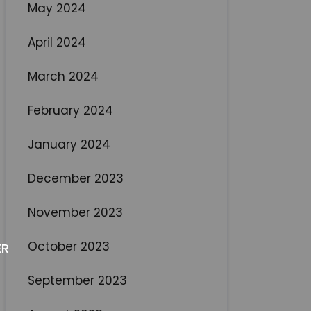
May 2024
April 2024
March 2024
February 2024
January 2024
December 2023
November 2023
October 2023
ER
September 2023