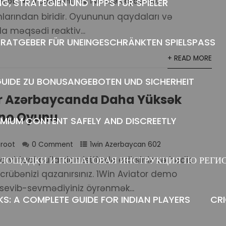
, STRATEGIEN UND TIPPS FÜR SPIELER
root
0 Comment
1win Azerbaycan 602
larından biridir. Oyununun qaydaları və
a məqsədi reaktiv...
E RATGEBER FÜR UNEINGESCHRÄNKTEN SPIELSPASS
+ READ MORE
GUIDE ZU BONUSANGEBOTEN UND SICHERHEIT
or Azərbaycanda Daha Yüksək
no Oyunu
REMIUM CONTENT SAFELY AND DISCREETLY
root
0 Comment
1win Azerbaycan 602
 ПЛОЩАДКИ И ПОШАГОВАЯ ИНСТРУКЦИЯ ПО РЕГИ
a virtual pullardan istifadə edirsiniz və hədis
əcrübənizi qazanırsınız. 1Win Aviator demo
sevib-sevmədiyiniz öyrənmək...
: A COMPLETE GUIDE FOR INDIAN PLAYERS
CR