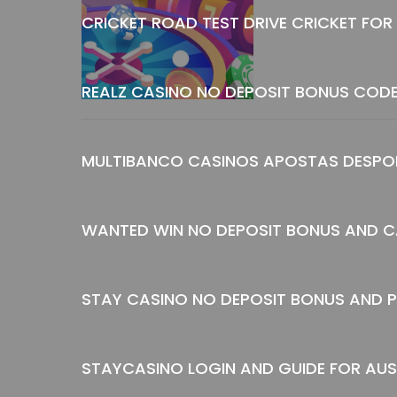
CRICKET ROAD TEST DRIVE CRICKET FOR
REALZ CASINO NO DEPOSIT BONUS CODE
MULTIBANCO CASINOS APOSTAS DESPOR
WANTED WIN NO DEPOSIT BONUS AND CA
STAY CASINO NO DEPOSIT BONUS AND PL
STAYCASINO LOGIN AND GUIDE FOR AUS