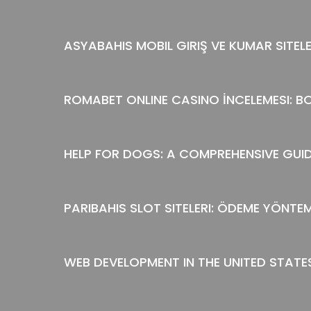
ASYABAHIS MOBIL GIRIŞ VE KUMAR SITELE
ROMABET ONLINE CASINO İNCELEMESI: BO
HELP FOR DOGS: A COMPREHENSIVE GUI
PARIBAHIS SLOT SITELERI: ÖDEME YÖNTEM
WEB DEVELOPMENT IN THE UNITED STATE