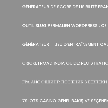
GÉNÉRATEUR DE SCORE DE LISIBILITÉ FRA
OUTIL SLUG PERMALIEN WORDPRESS : CE 
GÉNÉRATEUR – JEU D’ENTRAÎNEMENT CAL
CRICKETROAD INDIA GUIDE: REGISTRATI
ГРА АЙС ФІШИНГ: ПОСІБНИК З БЕЗПЕКИ
7SLOTS CASINO GENEL BAKIŞ VE SEÇENEK