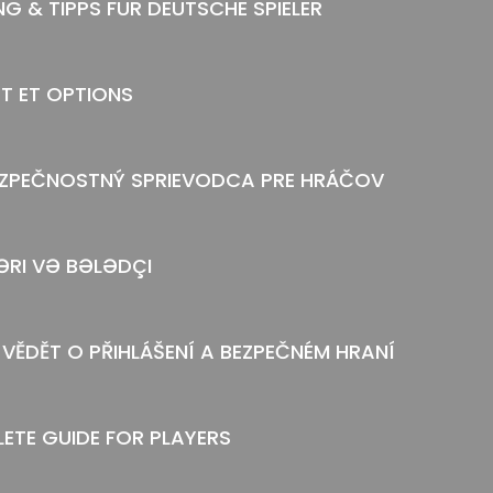
UNG & TIPPS FÜR DEUTSCHE SPIELER
T ET OPTIONS
BEZPEČNOSTNÝ SPRIEVODCA PRE HRÁČOV
ƏRI VƏ BƏLƏDÇI
 VĚDĚT O PŘIHLÁŠENÍ A BEZPEČNÉM HRANÍ
LETE GUIDE FOR PLAYERS