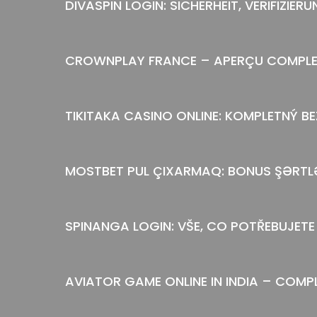
DIVASPIN LOGIN: SICHERHEIT, VERIFIZIER
CROWNPLAY FRANCE – APERÇU COMPLE
TIKITAKA CASINO ONLINE: KOMPLETNÝ 
MOSTBET PUL ÇIXARMAQ: BONUS ŞƏRTL
SPINANGA LOGIN: VŠE, CO POTŘEBUJETE
AVIATOR GAME ONLINE IN INDIA – COMP