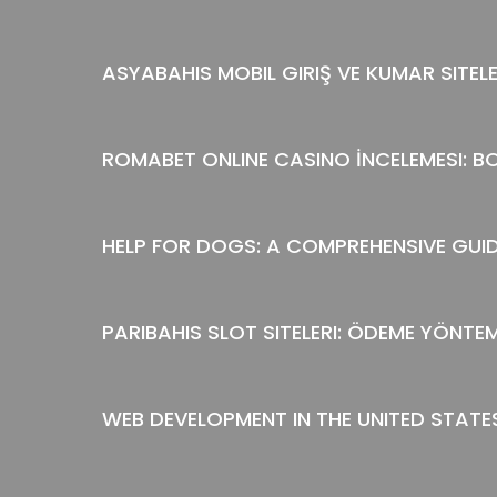
ASYABAHIS MOBIL GIRIŞ VE KUMAR SITELE
ROMABET ONLINE CASINO İNCELEMESI: BO
HELP FOR DOGS: A COMPREHENSIVE GUI
PARIBAHIS SLOT SITELERI: ÖDEME YÖNTEM
WEB DEVELOPMENT IN THE UNITED STATE