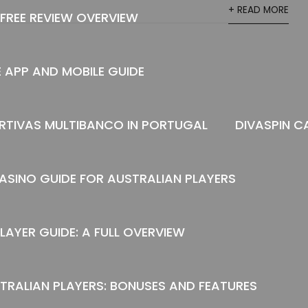
+ READ MORE
 FREE REVIEW OVERVIEW
 APP AND MOBILE GUIDE
TIVAS MULTIBANCO IN PORTUGAL
DIVASPIN C
SINO GUIDE FOR AUSTRALIAN PLAYERS
AYER GUIDE: A FULL OVERVIEW
TRALIAN PLAYERS: BONUSES AND FEATURES